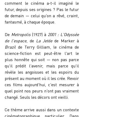
comment le cinéma a-t-il imaginé le 
futur, depuis ses origines ? Pas le futur 
de demain — celui qu'on a rêvé, craint, 
fantasmé, à chaque époque.
De 
Metropolis
 (1927) à 
2001 : L'Odyssée 
de l'espace
, de 
La Jetée
 de Marker à 
Brazil
 de Terry Gilliam, le cinéma de 
science-fiction est peut-être l'art le 
plus honnête qui soit — non pas parce 
qu'il prédit l'avenir, mais parce qu'il 
révèle les angoisses et les espoirs du 
présent au moment où il les crée. Revoir 
ces films aujourd'hui, c'est mesurer à 
quel point nos peurs n'ont pas vraiment 
changé. Seuls les décors ont vieilli.
Ce thème arrive aussi dans un contexte 
cinématographique particulier. Dans 