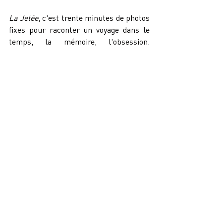
La Jetée
, c'est trente minutes de photos 
fixes pour raconter un voyage dans le 
temps, la mémoire, l'obsession. 
Formellement révolutionnaire, et 
paradoxalement l'un des films les plus 
cinématographiques qui soit. Il inspirera 
directement 
L'Armée des 12 Singes
 de 
Terry Gilliam trente ans plus tard. Un 
film de 1962 qui engendre un 
blockbuster de science-fiction en 1995 
— le futur imaginé qui se perpétue et se 
réinvente…
Pour moi, Confrontation c'est ça : un 
festival qui ne sépare jamais le cinéma 
de son temps, de son histoire, de son 
territoire. Et qui, cette année, nous 
invite à regarder nos futurs en face — 