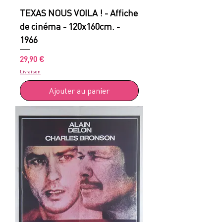
TEXAS NOUS VOILA ! - Affiche
de cinéma - 120x160cm. -
1966
Prix
29,90 €
Livraison
Ajouter au panier