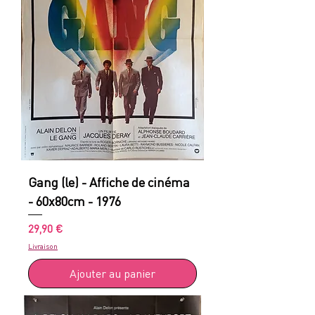
Gang (le) - Affiche de cinéma
- 60x80cm - 1976
Prix
29,90 €
Livraison
Ajouter au panier