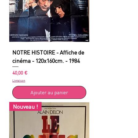
NOTRE HISTOIRE - Affiche de
cinéma - 120x160cm. - 1984
Prix
40,00 €
Livraison
Ajouter au panier
Nouveau !