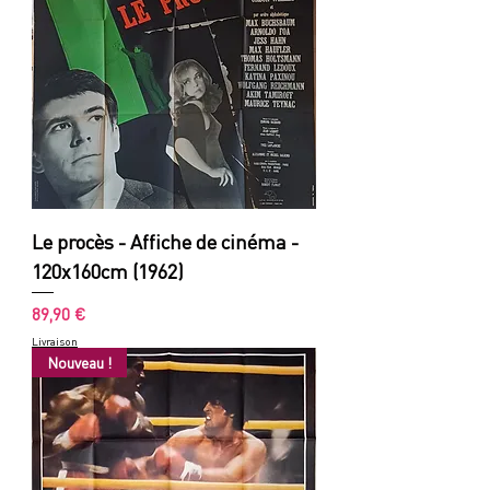
Le procès - Affiche de cinéma -
120x160cm (1962)
Prix
89,90 €
Livraison
Nouveau !