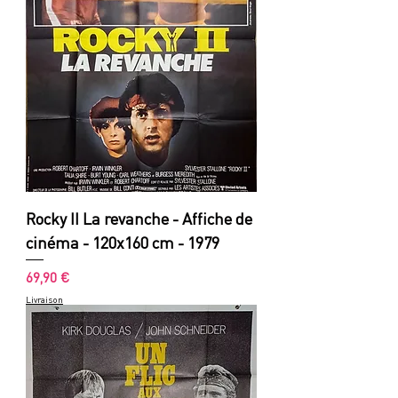
Rocky II La revanche - Affiche de
cinéma - 120x160 cm - 1979
Prix
69,90 €
Livraison