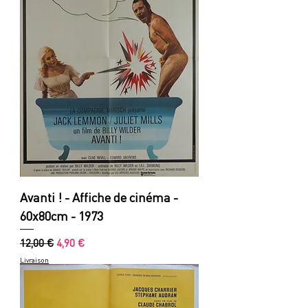
Avanti ! - Affiche de cinéma -
60x80cm - 1973
Prix original
Prix promotionnel
12,00 €
4,90 €
Livraison