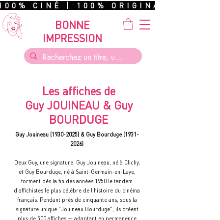
100% CINÉ | 100% ORIGINAL | 100%
BONNE
IMPRESSION
Les affiches de
Guy JOUINEAU & Guy
BOURDUGE
Guy Jouineau
(1930-2025)
& Guy Bourduge
(1931-
2026)
Deux Guy, une signature. Guy Jouineau, né à Clichy,
et Guy Bourduge, né à Saint-Germain-en-Laye,
forment dès la fin des années 1950 le tandem
d'affichistes le plus célèbre de l'histoire du cinéma
français. Pendant près de cinquante ans, sous la
signature unique "Jouineau Bourduge", ils créent
plus de 500 affiches — adaptant en permanence