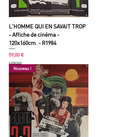
L'HOMME QUI EN SAVAIT TROP
- Affiche de cinéma -
120x160cm. - R1984
Prix
59,00 €
Livraison
Nouveau !