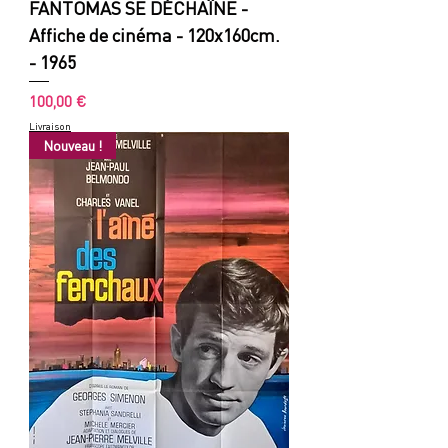
FANTOMAS SE DÉCHAÎNE -
Affiche de cinéma - 120x160cm.
- 1965
Prix
100,00 €
Livraison
Nouveau !