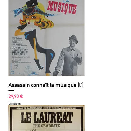
Assassin connaît la musique (l')
Prix
29,90 €
Livraison