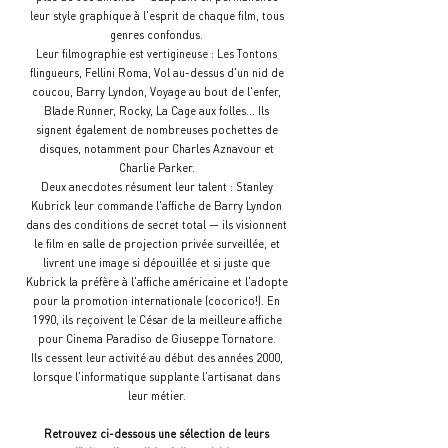
leur style graphique à l'esprit de chaque film, tous
genres confondus.
Leur filmographie est vertigineuse : Les Tontons
flingueurs, Fellini Roma, Vol au-dessus d'un nid de
coucou, Barry Lyndon, Voyage au bout de l'enfer,
Blade Runner, Rocky, La Cage aux folles... Ils
signent également de nombreuses pochettes de
disques, notamment pour Charles Aznavour et
Charlie Parker.
Deux anecdotes résument leur talent : Stanley
Kubrick leur commande l'affiche de Barry Lyndon
dans des conditions de secret total — ils visionnent
le film en salle de projection privée surveillée, et
livrent une image si dépouillée et si juste que
Kubrick la préfère à l'affiche américaine et l'adopte
pour la promotion internationale (cocorico!). En
1990, ils reçoivent le César de la meilleure affiche
pour Cinema Paradiso de Giuseppe Tornatore.
Ils cessent leur activité au début des années 2000,
lorsque l'informatique supplante l'artisanat dans
leur métier.
Retrouvez ci-dessous une sélection de leurs