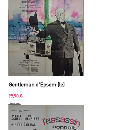
Gentleman d'Epsom (le)
Prix
99,90 €
Livraison