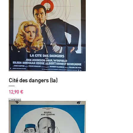
Cité des dangers (la)
Prix
12,90 €
Livraison