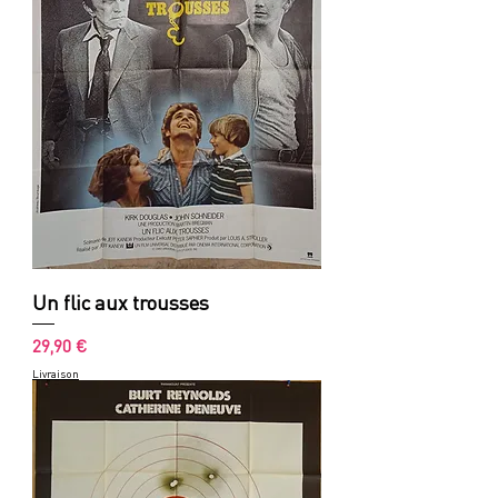
Un flic aux trousses
Prix
29,90 €
Livraison