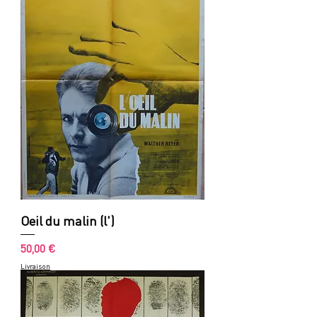
Oeil du malin (l')
Prix
50,00 €
Livraison