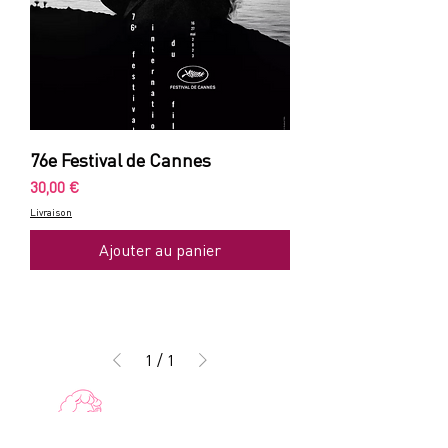
76e Festival de Cannes
Prix
30,00 €
Livraison
Ajouter au panier
1
/
1
Bonne Impression