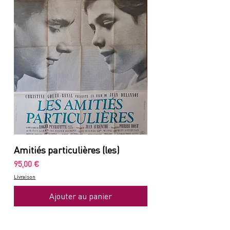
Amitiés particulières (les)
Prix
95,00 €
Livraison
Ajouter au panier