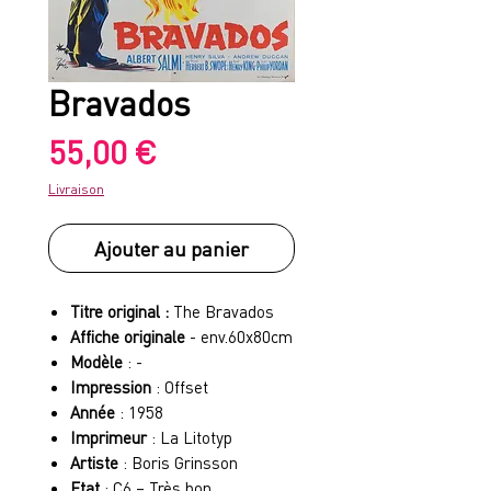
Bravados
Prix
55,00 €
Livraison
Ajouter au panier
Titre original :
The Bravados
Affiche originale
- env.60x80cm
Modèle
: -
Impression
: Offset
Année
: 1958
Imprimeur
: La Litotyp
Artiste
: Boris Grinsson
Etat
: C6 – Très bon