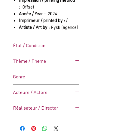
Impression / printing method
:
Offset
Année / Year :
2024
Imprimeur / printed by :
/
Artiste / Art by :
Rysk (agence)
État / Condition
C7 (Très bon à Excellent)
Thème / Theme
Affiche dans ses plis d'origine.
quelques défauts sur les coins
Religion / Césars 2025 / Oscars
Genre
(Voir photo)
2025
Thriller
Acteurs / Actors
Ralph Fiennes, Stanley Tucci,
Réalisateur / Director
Isabella Rossellini
Edward Berger