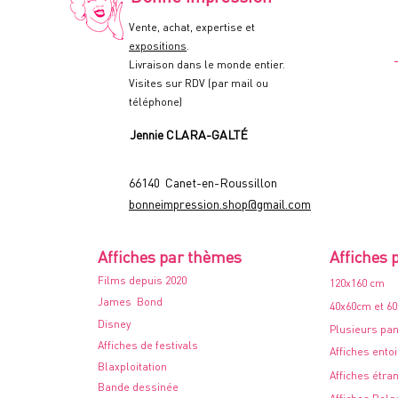
-
1978
Vente, achat, expertise et
expositions
.
Livraison dans le monde entier.
Visites sur RDV (par mail ou
téléphone)
Jennie CLARA-GALTÉ
66140 Canet-en-Roussillon
bonneimpression.shop@gmail.com
Affiches par thèmes
Affiches 
Films depuis 2020
120x160 cm
James Bond
40x60cm et 6
Disney
Plusieurs pa
Affiches de festivals
Affiches ento
Blaxploitation
Affiches étra
Bande dessinée