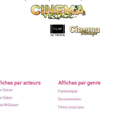
cinéma
-
60x80cm.
-
1968
fiches par acteurs
Affiches par genre
in Delon
Fantastique
n Gabin
Documentaire
ve McQueen
Films musicaux