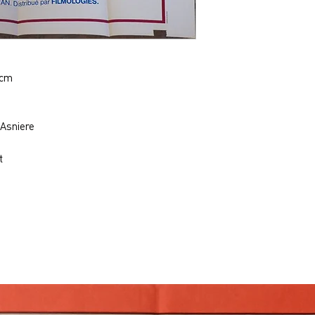
0cm
 Asniere
t