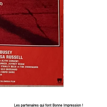
REFLETS
DANS
UN
OEIL
D'OR
-
Affiche
Les partenaires qui font Bonne Impression !
de