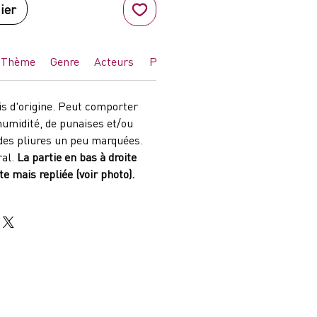
ier
Thème
Genre
Acteurs
Pays
is d'origine. Peut comporter
humidité, de punaises et/ou
des pliures un peu marquées.
ral.
La partie en bas à droite
 mais repliée (voir photo).