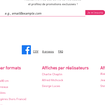
et profitez de promotions exclusives !
Je m'inscris
CGV
A propos
FAQ
par formats
Affiches par réalisateurs
Af
Ala
Charlie Chaplin
Alfred Hitchcock
Jea
0x80 cm
George Lucas
Ste
nneaux
ilées
ngères (hors France)