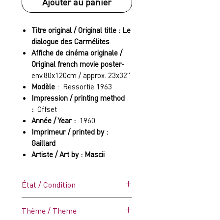
Ajouter au panier
Titre original / Original title : Le
dialogue des Carmélites
Affiche de cinéma originale /
Original french movie poster
-
env.80x120cm / approx. 23x32"
Modèle
: Ressortie 1963
Impression / printing method
:
Offset
Année / Year :
1960
Imprimeur / printed by :
Gaillard
Artiste / Art by : Mascii
État / Condition
C7 (Très Bon)
Thème / Theme
Affiche pliée en 8. Présente des