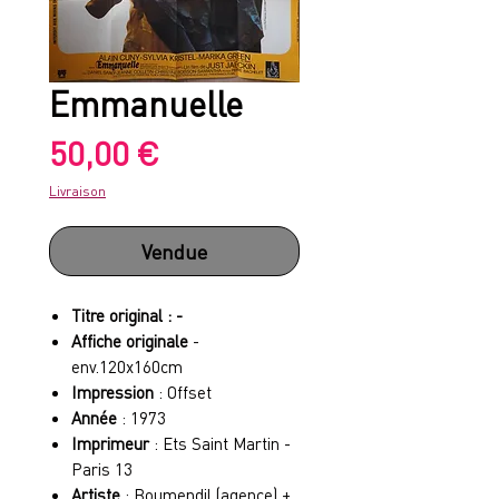
Emmanuelle
Prix
50,00 €
Livraison
Vendue
Titre original : -
Affiche originale
-
env.120x160cm
Impression
: Offset
Année
: 1973
Imprimeur
: Ets Saint Martin -
Paris 13
Artiste
: Boumendil (agence) +