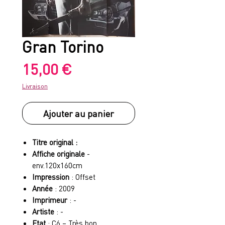
Gran Torino
Prix
15,00 €
Livraison
Ajouter au panier
Titre original :
Affiche originale
-
env.120x160cm
Impression
: Offset
Année
: 2009
Imprimeur
: -
Artiste
: -
Etat
: C6 – Très bon