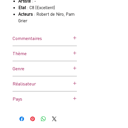
Artiste
: -
Etat
: C8 (Excellent)
Acteurs
: Robert de Niro, Pam
Grier
Commentaires
Affiche dans ses plis d'origine.
Thème
Peut comporter des
microcoupures dues à l'usure
-
Genre
et/ou des trous de punaises
Drame
Réalisateur
Quentin Tarantino
Pays
France