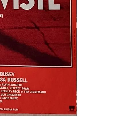
REFLETS
DANS
UN
OEIL