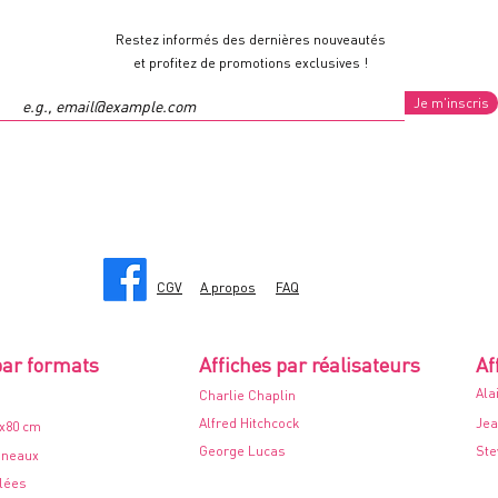
Restez informés des dernières nouveautés
et profitez de promotions exclusives !
Je m'inscris
CGV
A propos
FAQ
par formats
Affiches par réalisateurs
Af
Ala
Charlie Chaplin
Alfred Hitchcock
Jea
0x80 cm
George Lucas
Ste
nneaux
ilées