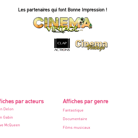
D'OR
-
Affiche
Les partenaires qui font Bonne Impression !
de
cinéma
-
60x80cm.
-
1968
fiches par acteurs
Affiches par genre
in Delon
Fantastique
n Gabin
Documentaire
ve McQueen
Films musicaux