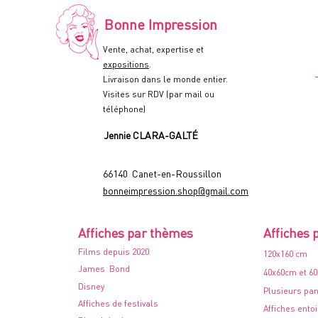
de
cinéma
-
Bonne Impression
60x80cm.
-
1978
Vente, achat, expertise et
expositions
.
Livraison dans le monde entier.
Visites sur RDV (par mail ou
téléphone)
Jennie CLARA-GALTÉ
66140 Canet-en-Roussillon
bonneimpression.shop@gmail.com
Affiches par thèmes
Affiches 
Films depuis 2020
120x160 cm
James Bond
40x60cm et 6
Disney
Plusieurs pa
Affiches de festivals
Affiches ento