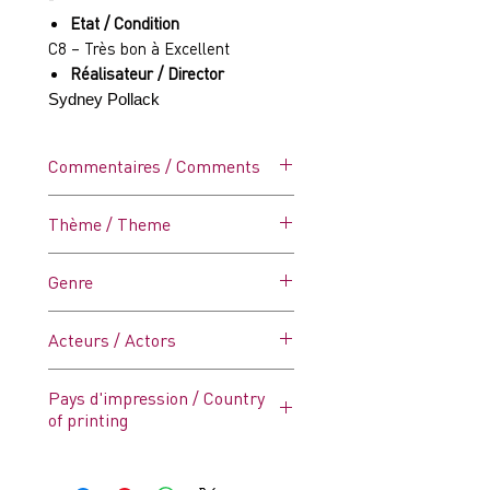
Etat / Condition
C8 – Très bon à Excellent
Réalisateur / Director
Sydney Pollack
Commentaires / Comments
Affiche dans ses plis d’origine.
Thème / Theme
Jamais utilisée.
Afrique
Genre
Acteurs / Actors
Meryl Streep, Robert Redford
Pays d'impression / Country
of printing
France