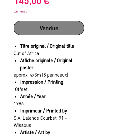
Prix
145,00 €
Livraison
Vendue
Titre original / Original title
Out of Africa
Affiche originale / Original
poster
approx. 4x3m (8 panneaux)
Impression / Printing
Offset
Année /
Year
1986
Imprimeur
/ Printed by
S.A. Lalande Courbet, 91 -
Wissous
Artiste / Art by
-