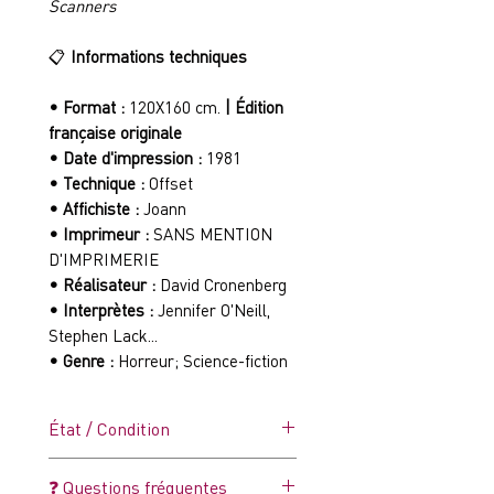
Scanners
📋
Informations techniques
• Format :
120X160 cm.
| Édition
française originale
• Date d'impression :
1981
• Technique :
Offset
• Affichiste :
Joann
• Imprimeur :
SANS MENTION
D'IMPRIMERIE
• Réalisateur :
David Cronenberg
• Interprètes :
Jennifer O'Neill,
Stephen Lack...
• Genre :
Horreur; Science-fiction
État / Condition
🔴🟠🟠🟠🟠🟠🟠🟢⚪⚪
C9 —
❓ Questions fréquentes