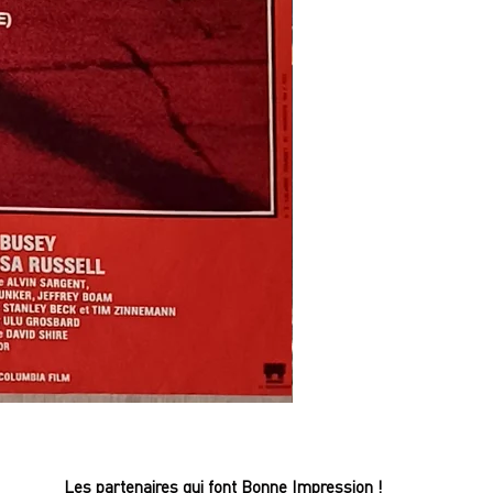
REFLETS
DANS
UN
OEIL
D'OR
-
Affiche
Les partenaires qui font Bonne Impression !
de