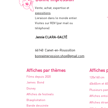
-
1978
Vente, achat, expertise et
expositions
.
Livraison dans le monde entier.
Visites sur RDV (par mail ou
téléphone)
Jennie CLARA-GALTÉ
66140 Canet-en-Roussillon
bonneimpression.shop@gmail.com
Affiches par thèmes
Affiches 
Films depuis 2020
120x160 cm
James Bond
40x60cm et 6
Disney
Plusieurs pa
Affiches de festivals
Affiches ento
Blaxploitation
Affiches étra
Bande dessinée