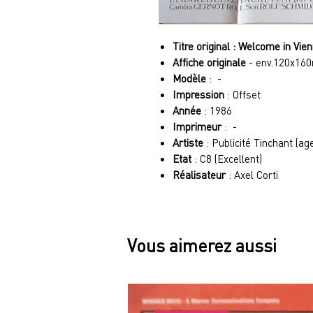
Titre original : Welcome in Vie
Affiche originale
- env.120x16
Modèle
: -
Impression
: Offset
Année
: 1986
Imprimeur
: -
Artiste
: Publicité Tinchant (ag
Etat
: C8 (Excellent)
Réalisateur
: Axel Corti
Vous aimerez aussi