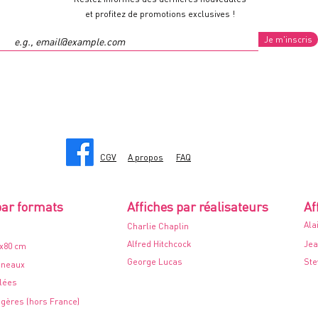
et profitez de promotions exclusives !
Je m'inscris
CGV
A propos
FAQ
par formats
Affiches par réalisateurs
Af
Ala
Charlie Chaplin
Alfred Hitchcock
Jea
0x80 cm
George Lucas
Ste
nneaux
ilées
ngères (hors France)