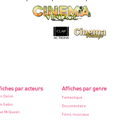
cinéma
-
60x80cm.
-
1968
fiches par acteurs
Affiches par genre
in Delon
Fantastique
n Gabin
Documentaire
ve McQueen
Films musicaux