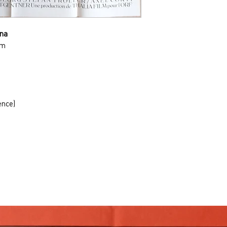
nna
0m
ence)