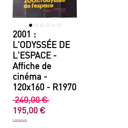
2001 :
L'ODYSSÉE DE
L'ESPACE -
Affiche de
cinéma -
120x160 - R1970
Prix
 240,00 € 
Prix
original
195,00 €
promotionnel
Livraison