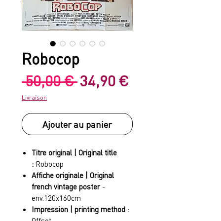
Robocop
Prix
Prix
 50,00 € 
34,90 €
original
promotionnel
Livraison
Ajouter au panier
Titre original | Original title
:
Robocop
Affiche originale | Original
french vintage poster
-
env.120x160cm
Impression | printing method
:
Offset