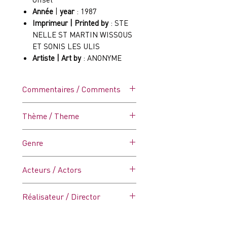
Année
|
year
: 1987
Imprimeur | Printed by
: STE
NELLE ST MARTIN WISSOUS
ET SONIS LES ULIS
Artiste | Art by
: ANONYME
Commentaires / Comments
C5 (Bon)
Thème / Theme
Affiche dans ses plis d'origine.
Comporte des trous de
Robocop
Genre
punaises marqués (voir photos
détails)
Sci-Fi
Acteurs / Actors
Peter Weller, Nancy Allen
Réalisateur / Director
Paul Verhoeven