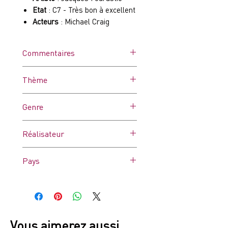
Etat
: C7 - Très bon à excellent
Acteurs
: Michael Craig
Commentaires
Pli déchiré
Thème
Genre
Thriller
Réalisateur
Basil Dearden
Pays
France
Vous aimerez aussi