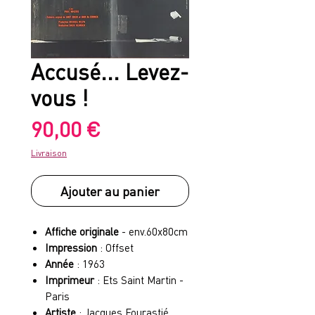
Accusé... Levez-
vous !
Prix
90,00 €
Livraison
Ajouter au panier
Affiche originale
- env.60x80cm
Impression
: Offset
Année
: 1963
Imprimeur
: Ets Saint Martin -
Paris
Artiste
: Jacques Fourastié