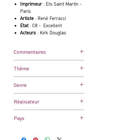
Imprimeur
: Ets Saint Martin -
Paris
Artiste
: René Ferracci
Etat
: C8 - Excellent
Acteurs
: Kirk Douglas
Commentaires
Affiche dans ses plis d'origine.
Thème
Peut comporter des micro-
coupures duent à l'usure ou des
-
Genre
trous de punaises
Drame
Réalisateur
Elia Kazan
Pays
France