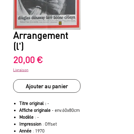
Arrangement
(l')
Prix
20,00 €
Livraison
Ajouter au panier
Titre original :
-
Affiche originale
- env.60x80cm
Modèle
: -
Impression
: Offset
Année
: 1970