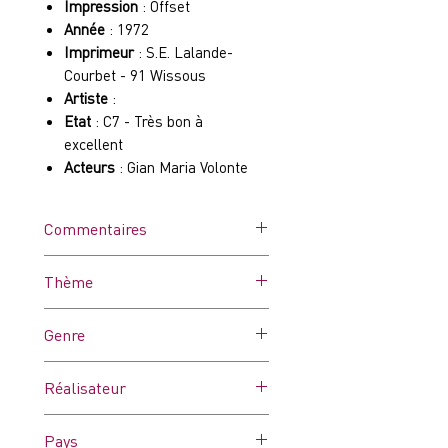
Impression
: Offset
Année
: 1972
Imprimeur
: S.E. Lalande-
Courbet - 91 Wissous
Artiste
:
Etat
: C7 - Très bon à
excellent
Acteurs
: Gian Maria Volonte
Commentaires
Tâches d'humidité
Thème
Genre
Histoire
Réalisateur
Francesco Rosi
Pays