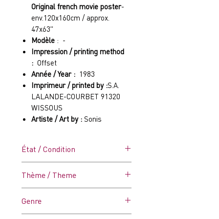
Original french movie poster
-
env.120x160cm / approx.
47x63"
Modèle
: -
Impression / printing method
:
Offset
Année / Year :
1983
Imprimeur / printed by :
S.A.
LALANDE-COURBET 91320
WISSOUS
Artiste / Art by :
Sonis
État / Condition
C9 (Excellent)
Thème / Theme
Affiche dans ses plis d'origine.
Jamais affichée (Voir photo)
Couple
Genre