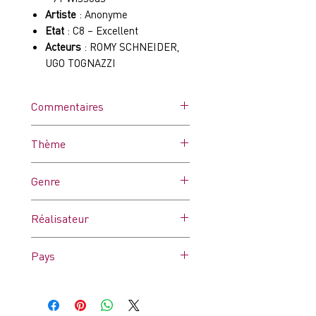
Artiste
: Anonyme
Etat
: C8 – Excellent
Acteurs
: ROMY SCHNEIDER,
UGO TOGNAZZI
Commentaires
Affiche dans ses plis d'origine.
Thème
Peut comporter des
microcoupures dues à l'usure
-
Genre
et/ou des trous de punaises.
-
Réalisateur
ALBERTO BEVILACQUA
Pays
France