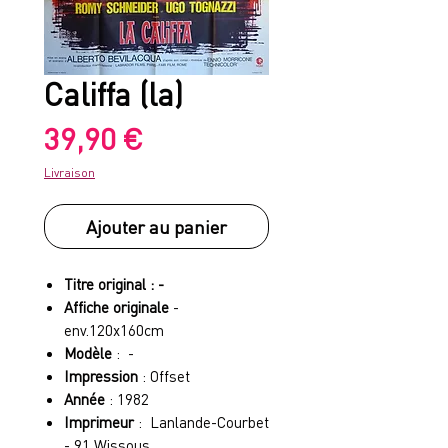
Califfa (la)
Prix
39,90 €
Livraison
Ajouter au panier
Titre original : -
Affiche originale
-
env.120x160cm
Modèle
: -
Impression
: Offset
Année
: 1982
Imprimeur
: Lanlande-Courbet
- 91 Wissous