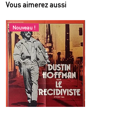
Vous aimerez aussi
Nouveau !
LE
REFLETS