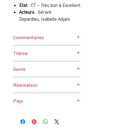
Etat
: C7 – Très bon à Excellent
Acteurs
: Gérard
Depardieu, Isabelle Adjani
Commentaires
Affiche dans ses plis d'origine.
Thème
Peut comporter quelques
traces d’humidité, de punaises
-
Genre
et/ou microcoupures ou des
pliures un peu marquées. Très
Thriller
bon état général.
Réalisateur
André Téchiné
Pays
France