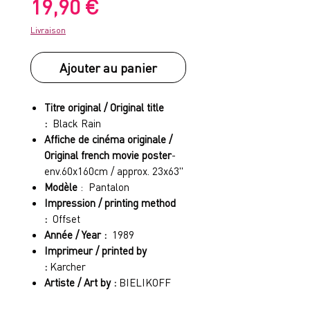
Prix
19,90 €
Livraison
Ajouter au panier
Titre original / Original title
:
Black Rain
Affiche de cinéma originale /
Original french movie poster
-
env.60x160cm / approx. 23x63"
Modèle
: Pantalon
Impression / printing method
:
Offset
Année / Year :
1989
Imprimeur / printed by
:
Karcher
Artiste / Art by :
BIELIKOFF