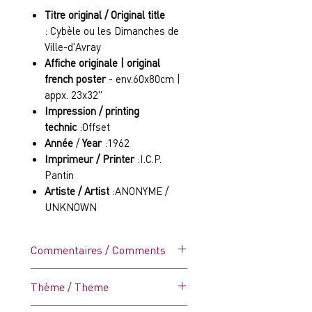
Titre original / Original title
: Cybèle ou les Dimanches de
Ville-d'Avray
Affiche originale | original
french poster
- env.60x80cm |
appx. 23x32"
Impression / printing
technic
:Offset
Année
/
Year
:1962
Imprimeur / Printer
:I.C.P.
Pantin
Artiste / Artist
:ANONYME /
UNKNOWN
Commentaires / Comments
État / Condition
: C6 - Bon
Thème / Theme
Affiche vintage dans ses plis
d'origine - Coupures aux plis,