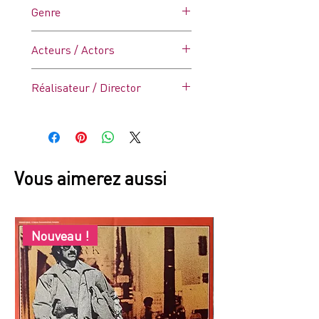
Genre
microcoupures et froissures à
droite (voir photo).
Drame
Acteurs / Actors
Hardy Krüger, Nicole Courcel
Réalisateur / Director
Serge Bourguignon
Vous aimerez aussi
Nouveau !