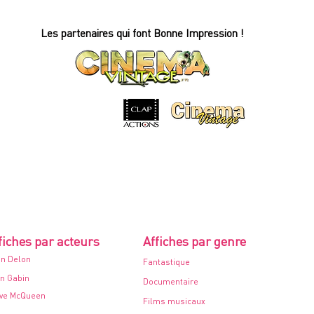
OEIL
D'OR
-
Affiche
Les partenaires qui font Bonne Impression !
de
cinéma
-
60x80cm.
-
1968
fiches par acteurs
Affiches par genre
in Delon
Fantastique
n Gabin
Documentaire
ve McQueen
Films musicaux