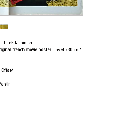
jo to ekitai ningen
riginal french movie poster
-env.60x80cm /
Offset
 Pantin