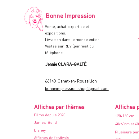
Affiche
de
cinéma
-
Bonne Impression
60x80cm.
-
1978
Vente, achat, expertise et
expositions
.
Livraison dans le monde entier.
Visites sur RDV (par mail ou
téléphone)
Jennie CLARA-GALTÉ
66140 Canet-en-Roussillon
bonneimpression.shop@gmail.com
Affiches par thèmes
Affiches 
Films depuis 2020
120x160 cm
James Bond
40x60cm et 6
Disney
Plusieurs pa
Affiches de festivals