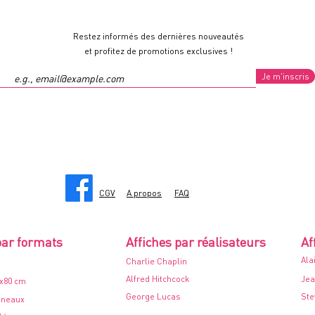
Restez informés des dernières nouveautés
et profitez de promotions exclusives !
Je m'inscris
CGV
A propos
FAQ
par formats
Affiches par réalisateurs
Af
Ala
Charlie Chaplin
Alfred Hitchcock
Jea
0x80 cm
George Lucas
Ste
nneaux