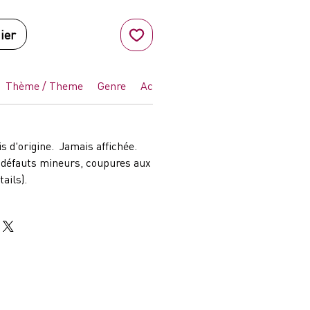
ier
Thème / Theme
Genre
Acteurs / Actors
Réalisateur / D
is d'origine. Jamais affichée.
 défauts mineurs, coupures aux
tails).