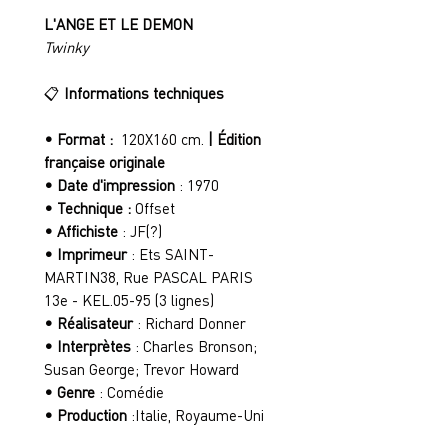
L'ANGE ET LE DEMON
Twinky
📋
Informations techniques
• Format :
120X160 cm.
| Édition
française originale
• Date d'impression
: 1970
• Technique :
Offset
• Affichiste
: JF(?)
• Imprimeur
: Ets SAINT-
MARTIN38, Rue PASCAL PARIS
13e - KEL.05-95 (3 lignes)
• Réalisateur
: Richard Donner
• Interprètes
: Charles Bronson;
Susan George; Trevor Howard
• Genre
: Comédie
• Production
:Italie, Royaume-Uni