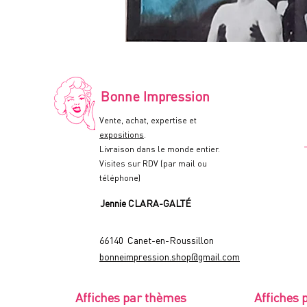
LE
RETOUR
DE
FRANKENSTEIN
-
Affiche
de
Bonne Impression
cinéma
HAMMER
-
Vente, achat, expertise et
120x160cm.
-
expositions
.
1969
Livraison dans le monde entier.
Visites sur RDV (par mail ou
téléphone)
Jennie CLARA-GALTÉ
66140 Canet-en-Roussillon
bonneimpression.shop@gmail.com
Affiches par thèmes
Affiches 