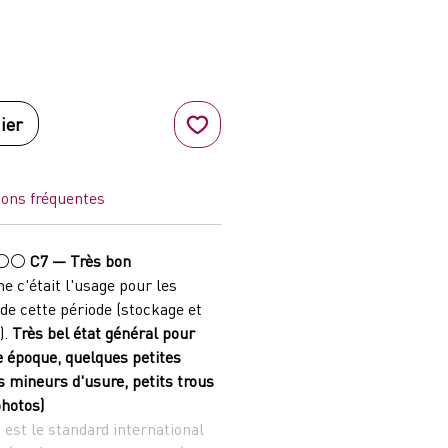
ix
ier
ions fréquentes
⚪⚪⚪
C7 — Très bon
e c'était l'usage pour les
de cette période (stockage et
).
Très bel état général pour
e époque, quelques petites
s mineurs d'usure, petits trous
photos)
est le standard international