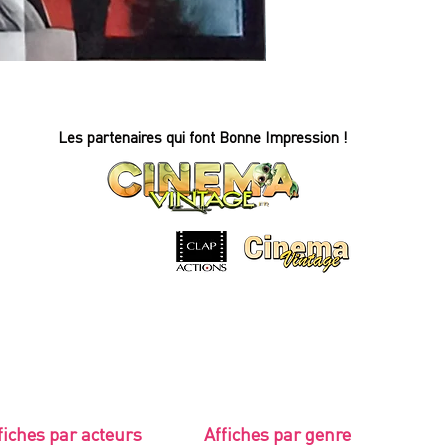
S.O.S
FANTÔMES
-
Affiche
de
cinéma
-
Les partenaires qui font Bonne Impression !
120x160cm.
-
1984
fiches par acteurs
Affiches par genre