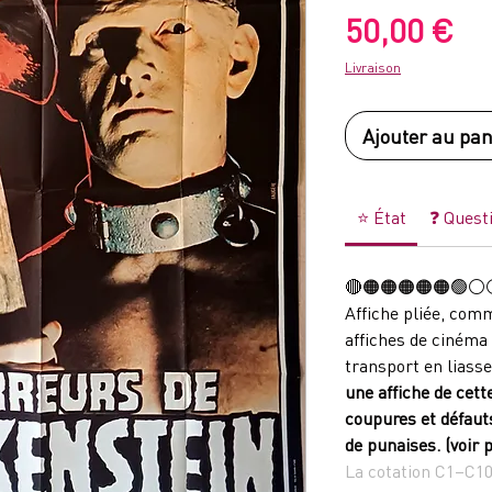
Pr
50,00 €
Livraison
Ajouter au pan
⭐ État
❓ Quest
🔴🟠🟠🟠🟠🟠
Affiche pliée, comm
affiches de cinéma 
transport en liasse
une affiche de cett
coupures et défaut
de punaises. (voir 
La cotation C1–C10 