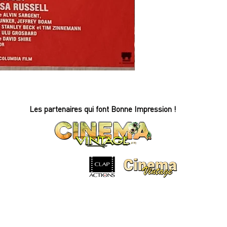
REFLETS
DANS
UN
OEIL
D'OR
-
Affiche
Les partenaires qui font Bonne Impression !
de
cinéma
-
60x80cm.
-
1968