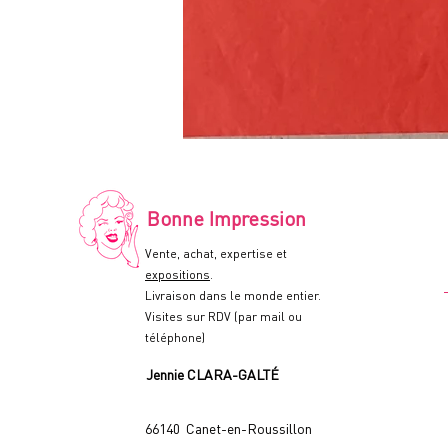
LE
RECIDIVISTE
-
Affiche
de
cinéma
-
Bonne Impression
60x80cm.
-
1978
Vente, achat, expertise et
expositions
.
Livraison dans le monde entier.
Visites sur RDV (par mail ou
téléphone)
Jennie CLARA-GALTÉ
66140 Canet-en-Roussillon