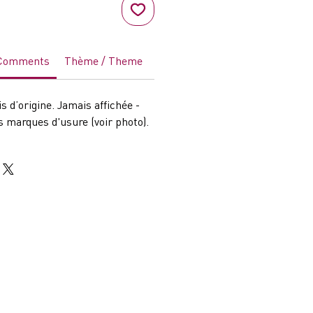
 Comments
Thème / Theme
Genre
Acteurs / Actors
Pa
s d’origine. Jamais affichée -
 marques d'usure (voir photo).