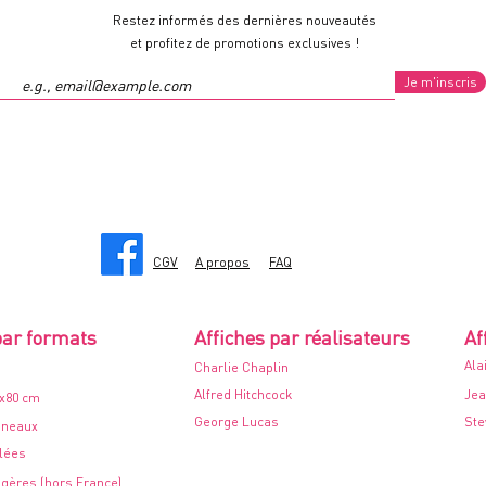
Restez informés des dernières nouveautés
et profitez de promotions exclusives !
Je m'inscris
CGV
A propos
FAQ
par formats
Affiches par réalisateurs
Af
Ala
Charlie Chaplin
Alfred Hitchcock
Jea
0x80 cm
George Lucas
Ste
nneaux
ilées
ngères (hors France)