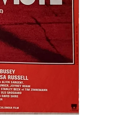
REFLETS
DANS
UN
OEIL
D'OR
-