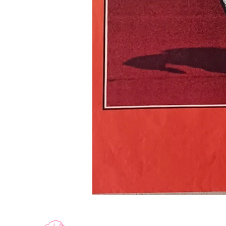
LE
RECIDIVISTE
-
Affiche
de
cinéma