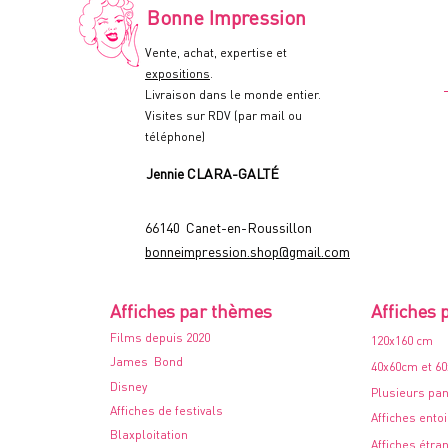
-
Bonne Impression
60x80cm.
-
1978
Vente, achat, expertise et
expositions
.
Livraison dans le monde entier.
Visites sur RDV (par mail ou
téléphone)
Jennie CLARA-GALTÉ
66140 Canet-en-Roussillon
bonneimpression.shop@gmail.com
Affiches par thèmes
Affiches 
Films depuis 2020
120x160 cm
James Bond
40x60cm et 6
Disney
Plusieurs pa
Affiches de festivals
Affiches ento
Blaxploitation
Affiches étra