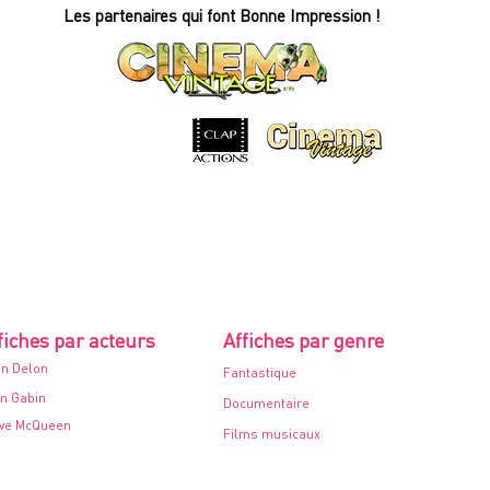
Affiche
Les partenaires qui font Bonne Impression !
de
cinéma
-
60x80cm.
-
1968
fiches par acteurs
Affiches par genre
in Delon
Fantastique
n Gabin
Documentaire
ve McQueen
Films musicaux