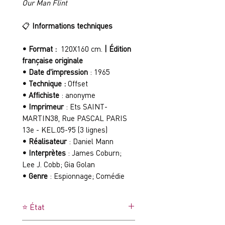
Our Man Flint
📋
Informations techniques
• Format :
120X160 cm.
| Édition
française originale
• Date d'impression
: 1965
• Technique :
Offset
• Affichiste
: anonyme
• Imprimeur
: Ets SAINT-
MARTIN38, Rue PASCAL PARIS
13e - KEL.05-95 (3 lignes)
• Réalisateur
: Daniel Mann
• Interprètes
: James Coburn;
Lee J. Cobb; Gia Golan
• Genre
: Espionnage; Comédie
⭐ État