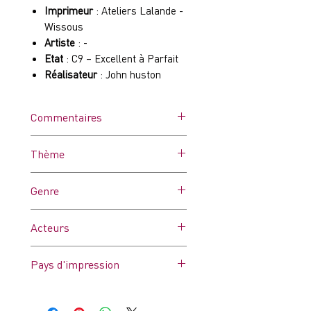
Imprimeur
: Ateliers Lalande -
Wissous
Artiste
: -
Etat
: C9 – Excellent à Parfait
Réalisateur
: John huston
Commentaires
Affiche dans ses plis d'origine.
Thème
Jamais utilisée.
(voir photo)
Genre
Aventure / Romance
Acteurs
Humphrey Bogart, Katharine
Pays d'impression
Hepburn, Robert Morley, Peter
Bull
France