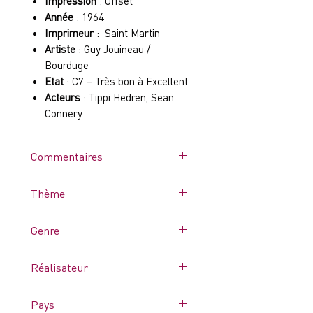
Impression
: Offset
Année
: 1964
Imprimeur
: Saint Martin
Artiste
: Guy Jouineau /
Bourduge
Etat
: C7 – Très bon à Excellent
Acteurs
: Tippi Hedren, Sean
Connery
Commentaires
Affiche dans ses plis d'origine.
Thème
Peut comporter quelques
traces d’humidité, de punaises
Genre
et/ou microcoupures ou des
pliures un peu marquées. Très
Thriller
bon état général.
Réalisateur
Alfred Hitchcock
Pays