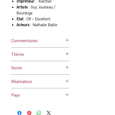
Imprimeur
: Karcher
Artiste
: Guy Jouineau /
Bourduge
Etat
: C8 – Excellent
Acteurs
: Nathalie Baille
Commentaires
Affiche dans ses plis d'origine.
Thème
Peut comporter des
microcoupures dues à l'usure
-
Genre
et/ou des trous de punaises.
Drame
Réalisateur
François Truffaut
Pays
France