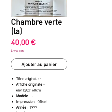
Chambre verte
(la)
Prix
40,00 €
Livraison
Ajouter au panier
Titre original : -
Affiche originale
-
env.120x160cm
Modèle
: -
Impression
: Offset
Année
: 1977