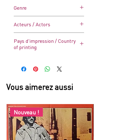
froissés (voir photo).
Voiture
Genre
Thriller
Acteurs / Actors
Marlon Brando, Jane Fonda,
Pays d'impression / Country
Robert Redford
of printing
France
Vous aimerez aussi
Nouveau !