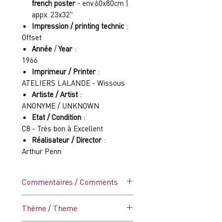
french poster
- env.60x80cm |
appx. 23x32"
Impression / printing technic
:
Offset
Année
/
Year
:
1966
Imprimeur / Printer
:
ATELIERS LALANDE - Wissous
Artiste / Artist
:
ANONYME / UNKNOWN
Etat / Condition
:
C8 - Très bon à Excellent
Réalisateur / Director
:
Arthur Penn
Commentaires / Comments
Affiche vintage dans ses plis
Thème / Theme
d'origine - Plis légèrment