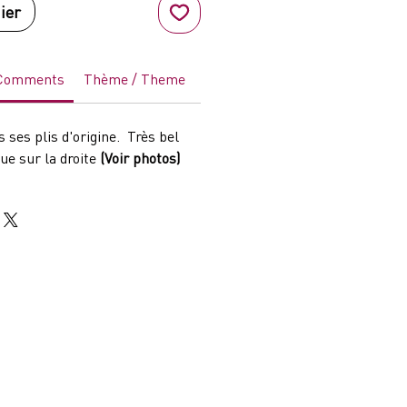
ier
 Comments
Thème / Theme
Genre
Acteurs / Actors
Pay
s ses plis d'origine. Très bel
ue sur la droite
(Voir photos)