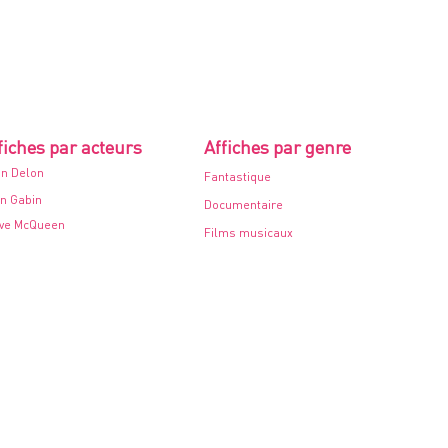
fiches par acteurs
Affiches par genre
in Delon
Fantastique
n Gabin
Documentaire
ve McQueen
Films musicaux