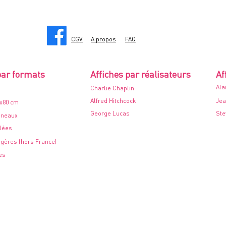
CGV
A propos
FAQ
par formats
Affiches par réalisateurs
Af
Ala
Charlie Chaplin
Alfred Hitchcock
Jea
0x80 cm
George Lucas
Ste
nneaux
ilées
ngères (hors France)
es