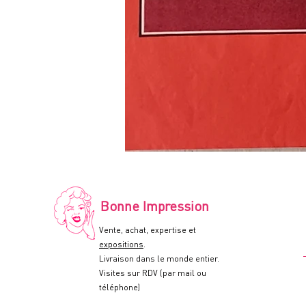
LE
RECIDIVISTE
-
Affiche
de
cinéma
-
Bonne Impression
60x80cm.
-
1978
Vente, achat, expertise et
expositions
.
Livraison dans le monde entier.
Visites sur RDV (par mail ou
téléphone)