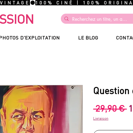
 VINTAGE
SSION
PHOTOS D'EXPLOITATION
LE BLOG
CONTA
Question
P
 29,90 € 
1
o
Livraison