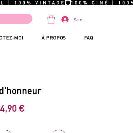
Se connecter
CTEZ-MOI
À PROPOS
FAQ
 d'honneur
rix
Prix
4,90 €
riginal
promotionnel