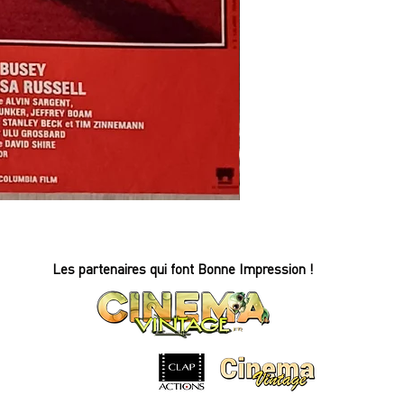
REFLETS
DANS
UN
OEIL
D'OR
-
Affiche
Les partenaires qui font Bonne Impression !
de
cinéma
-
60x80cm.
-
1968