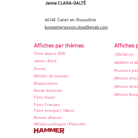
Jennie CLARA-GALTÉ
66140 Canet-en-Roussillon
bonneimpression.shop@gmail.com
Affiches par thèmes
Affiches 
Films depuis 2020
120x160 cm
James Bond
40x60cm et 6
Disney
Plusieurs pa
Affiches de festivals
Affiches ento
Blaxploitation
Affiches étra
Bande dessinée
Affiches Belg
Films Queer
Films Français
Films érotique (-18ans)
Bonnes affaires
Affiches politiques / Publicités