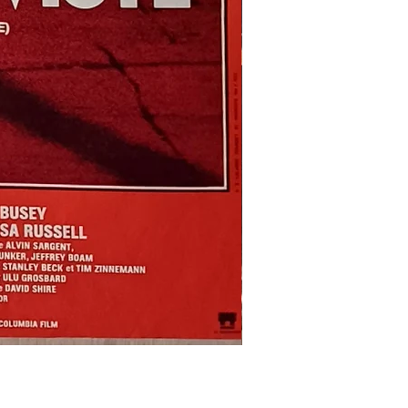
REFLETS
DANS
UN
OEIL
D'OR
-