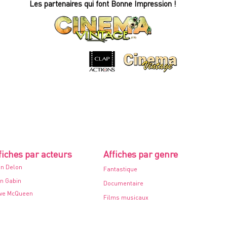
Affiche
Les partenaires qui font Bonne Impression !
de
cinéma
-
60x80cm.
-
1968
fiches par acteurs
Affiches par genre
in Delon
Fantastique
n Gabin
Documentaire
ve McQueen
Films musicaux