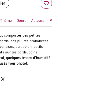
ier
Thème
Genre
Acteurs
Pays
eut comporter des petites
 bords, des pliures prononcées
punaises, du scotch, petits
s sur les bords, coins
ral, quelques traces d'humidité
usés (voir photo).