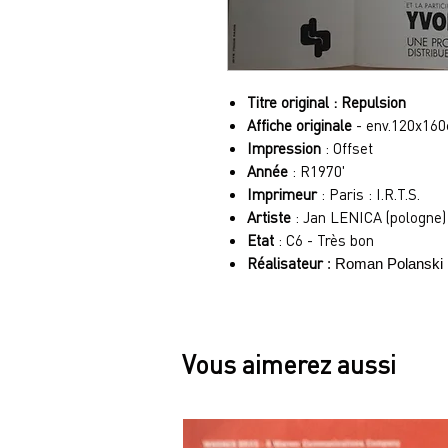
Titre original : Repulsion
Affiche originale
- env.120x16
Impression
: Offset
Année
: R1970'
Imprimeur
: Paris : I.R.T.S.
Artiste
: Jan LENICA (pologne)
Etat
: C6 - Très bon
Réalisateur
: Roman Polanski
Vous aimerez aussi