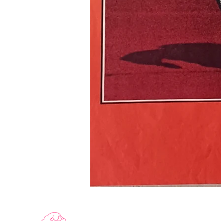
LE
RECIDIVISTE
-
Affiche
de
cinéma