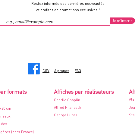
Restez informés des dernières nouveautés
et profitez de promotions exclusives !
Je m'inscris
CGV
A propos
FAQ
par formats
Affiches par réalisateurs
Af
Ala
Charlie Chaplin
Alfred Hitchcock
Jea
0x80 cm
George Lucas
Ste
nneaux
ilées
ngères (hors France)