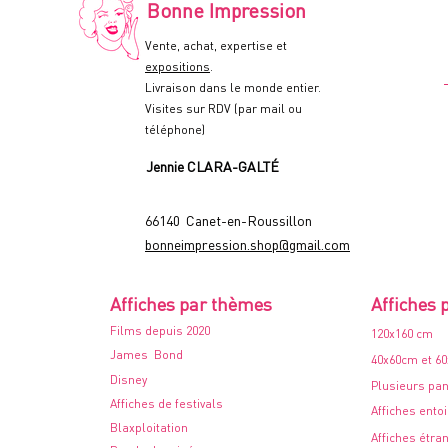
-
Bonne Impression
60x80cm.
-
1978
Vente, achat, expertise et
expositions
.
Livraison dans le monde entier.
Visites sur RDV (par mail ou
téléphone)
Jennie CLARA-GALTÉ
66140 Canet-en-Roussillon
bonneimpression.shop@gmail.com
Affiches par thèmes
Affiches 
Films depuis 2020
120x160 cm
James Bond
40x60cm et 6
Disney
Plusieurs pa
Affiches de festivals
Affiches ento
Blaxploitation
Affiches étra