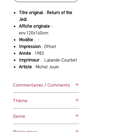
Titre original : Return of the
Jedi
Affiche originale
-
env.120x160cm
Modèle
: -
Impression
: Offset
Année
: 1983
Imprimeur
: Lalande-Courbet
Artiste
: Michel Jouin
Commentaires / Comments
Etat : C7 – Très bon à
Thème
Excellent/ Entoilée - envoi en
tube
Star wars
Genre
Affiche entoilée et roulée.
Présente du feutre au dos,
Sci-fi
quelques froissures. Très bon
Réalisateur