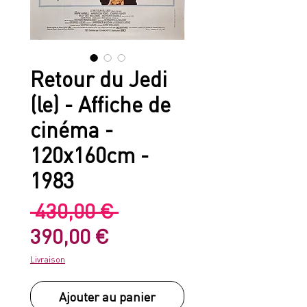
Retour du Jedi
(le) - Affiche de
cinéma -
120x160cm -
1983
Prix
 430,00 € 
Prix
original
390,00 €
promotionnel
Livraison
Ajouter au panier