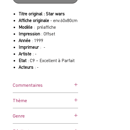
Titre original : Star wars
Affiche originale
- env.60x80cm
Modèle
: préaffiche
Impression
: Offset
Année
: 1999
Imprimeur
: -
Artiste
: -
Etat
: C9 – Excellent à Parfait
Acteurs
: -
Commentaires
Affiche roulée. Jamais utilisée.
Thème
Star wars
Genre
Aventure