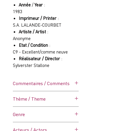
Année
/
Year
:
1983
Imprimeur / Printer
:
S.A. LALANDE-COURBET
Artiste / Artist
:
Anonyme
Etat / Condition
:
C9 - Excellent/comme neuve
Réalisateur / Director
:
Sylverster Stallone
Commentaires / Comments
Affiche vintage dans ses plis
Thème / Theme
d'origine - Sans défaut (voir
photo).
Danse
Genre
Musical
Acteurs / Actors