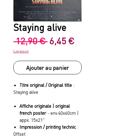
Staying alive
Prix
Prix
 12,90 € 
6,45 €
original
promotionnel
Livraison
Ajouter au panier
Titre original / Original title
:
Staying alive
Affiche originale | original
french poster
- env.40x60cm |
appx. 15x21"
Impression / printing technic
:
Offset