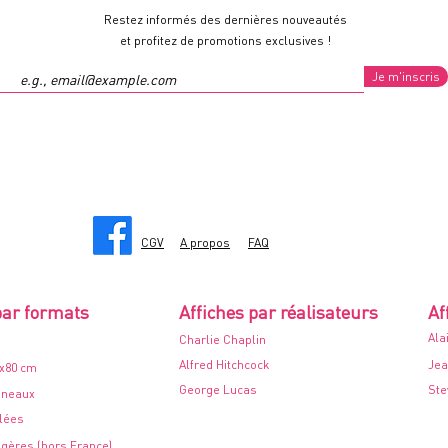
Restez informés des dernières nouveautés
et profitez de promotions exclusives !
Je m'inscris
CGV
A propos
FAQ
par formats
Affiches par réalisateurs
Af
Ala
Charlie Chaplin
Alfred Hitchcock
Jea
0x80 cm
George Lucas
Ste
nneaux
ilées
ngères (hors France)