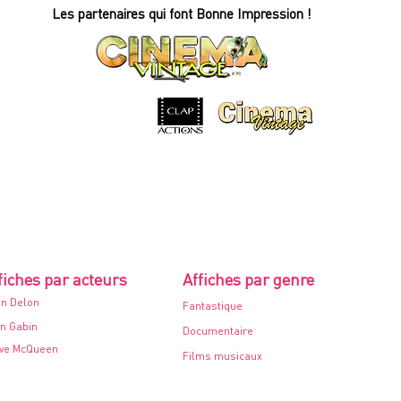
de
Les partenaires qui font Bonne Impression !
cinéma
entoilée
-
120x160cm
-
1954
fiches par acteurs
Affiches par genre
in Delon
Fantastique
n Gabin
Documentaire
ve McQueen
Films musicaux