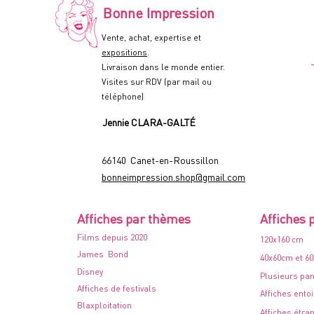
Bonne Impression
Vente, achat, expertise et
expositions
.
Livraison dans le monde entier.
Visites sur RDV (par mail ou
téléphone)
Jennie CLARA-GALTÉ
66140 Canet-en-Roussillon
bonneimpression.shop@gmail.com
Affiches par thèmes
Affiches 
Films depuis 2020
120x160 cm
James Bond
40x60cm et 6
Disney
Plusieurs pa
Affiches de festivals
Affiches ento
Blaxploitation
Affiches étra