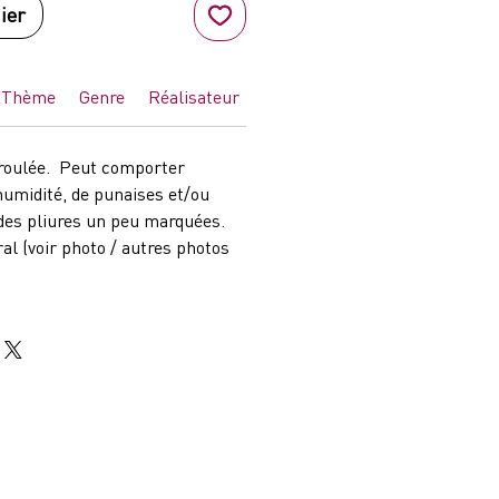
ier
Thème
Genre
Réalisateur
Pays
t roulée. Peut comporter
humidité, de punaises et/ou
des pliures un peu marquées.
al (voir photo / autres photos