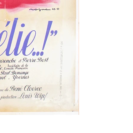
LETTRES
DE
MON
MOULIN
-
Affiche