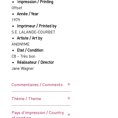
I
mpression / Printing
Offset
Année / Year
1979
Imprimeur / Printed by
S.E. LALANDE-COURBET
Artiste / Art by
ANONYME
Etat / Condition
C8 – Très bon
Réalisateur / Director
Jane Wagner
Commentaires / Comments
Affiche vintage, dans ses plis
Thème / Theme
d'origine. Plis marqués/Trous
au niveau des coins (voir détails
Plage
Pays d'impression / Country
photos)
of printing