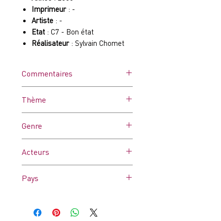
Imprimeur
: -
Artiste
: -
Etat
: C7 - Bon état
Réalisateur
: Sylvain Chomet
Commentaires
Affiche dans ses plis d'origine, 2
Thème
tâches à droite (voir photos).
Paris
Genre
Animation
Acteurs
Pays
France