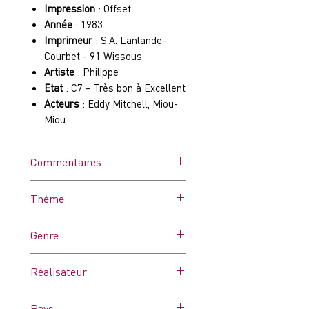
Impression
: Offset
Année
: 1983
Imprimeur
: S.A. Lanlande-
Courbet - 91 Wissous
Artiste
: Philippe
Etat
: C7 – Très bon à Excellent
Acteurs
: Eddy Mitchell, Miou-
Miou
Commentaires
Affiche dans ses plis d'origine.
Thème
Peut comporter quelques
traces d’humidité, de punaises
-
Genre
et/ou microcoupures ou des
pliures un peu marquées. Très
Comédie
bon état général.
Réalisateur
Georges Lautner
Pays