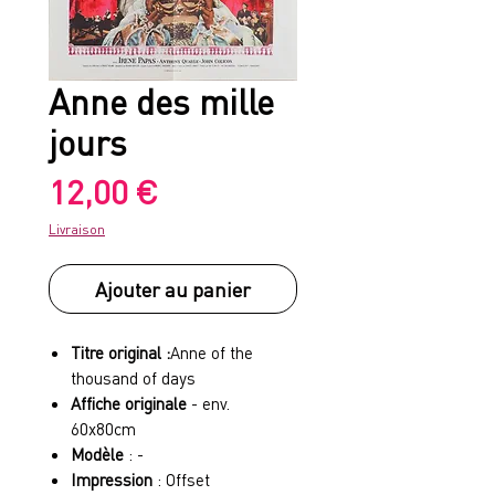
Anne des mille
jours
Prix
12,00 €
Livraison
Ajouter au panier
Titre original :
Anne of the
thousand of days
Affiche originale
- env.
60x80cm
Modèle
: -
Impression
: Offset