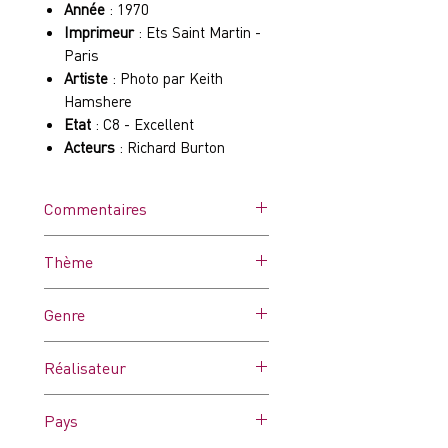
Année
: 1970
Imprimeur
: Ets Saint Martin -
Paris
Artiste
: Photo par Keith
Hamshere
Etat
: C8 - Excellent
Acteurs
: Richard Burton
Commentaires
Peut comporter quelques
Thème
tâches d'humidité
Genre
Drame
Réalisateur
Charles Jarrott
Pays