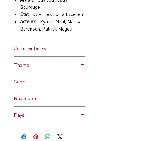
Bourduge
Etat
: C7 – Très bon à Excellent
Acteurs
: Ryan O'Neal, Marisa
Berenson, Patrick Magee
Commentaires
Affiche dans ses plis d'origine.
Thème
Peut comporter quelques
traces d’humidité, de punaises
-
Genre
et/ou microcoupures ou des
pliures un peu marquées. Très
Drame
bon état général.
Réalisateur
Stanley Kubrick
Pays
France