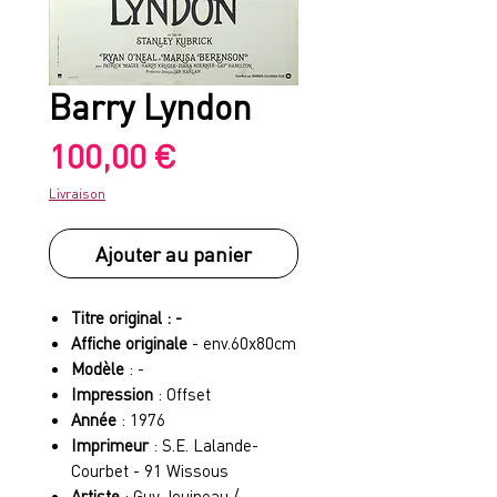
Barry Lyndon
Prix
100,00 €
Livraison
Ajouter au panier
Titre original : -
Affiche originale
- env.60x80cm
Modèle
: -
Impression
: Offset
Année
: 1976
Imprimeur
: S.E. Lalande-
Courbet - 91 Wissous
Artiste
: Guy Jouineau /