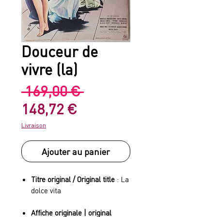
Douceur de
vivre (la)
Prix
 169,00 € 
Prix
original
148,72 €
promotionnel
Livraison
Ajouter au panier
Titre original / Original title
: La
dolce vita
Affiche originale | original