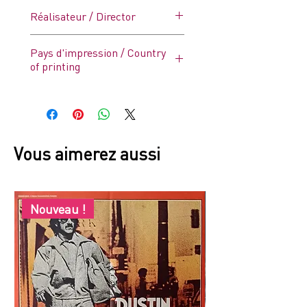
Marcello Mastroiani, Anita
Réalisateur / Director
Ekberg, Anouk Aiméé
Federico Fellini
Pays d'impression / Country
of printing
France
Vous aimerez aussi
Nouveau !