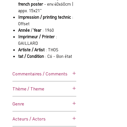
french poster
- env.40x60cm |
appx. 15x21"
Impression / printing technic
:
Offset
Année
/
Year
: 1960
Imprimeur / Printer
:
GAILLARD
Artiste / Artist
: THOS
tat / Condition
: C6 - Bon état
Commentaires / Comments
Affiche vintage dans ses plis
Thème / Theme
d'origine - Petit manque en bas
à gauche, microcoupures sur
Genre
les bords (voir photos).
Comédie dramatique
Acteurs / Actors