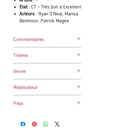
Etat
: C7 – Très bon à Excellent
Acteurs
: Ryan O'Neal, Marisa
Berenson, Patrick Magee
Commentaires
Affiche dans ses plis d'origine.
Thème
Peut comporter quelques
traces d’humidité, de punaises
-
Genre
et/ou microcoupures ou des
pliures un peu marquées. Très
Drame
bon état général.
Réalisateur
Stanley Kubrick
Pays
France