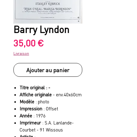
Barry Lyndon
Prix
35,00 €
Livraison
Ajouter au panier
Titre original : -
Affiche originale
- env.40x60cm
Modèle
: photo
Impression
: Offset
Année
: 1976
Imprimeur
: S.A. Lanlande-
Courbet - 91 Wissous
Artiste
: -