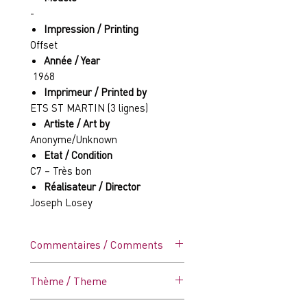
-
Impression / Printing
Offset
Année / Year
1968
Imprimeur / Printed by
ETS ST MARTIN (3 lignes)
Artiste / Art by
Anonyme/Unknown
Etat / Condition
C7 – Très bon
Réalisateur / Director
Joseph Losey
Commentaires / Comments
Affiche vintage dans ses plis
Thème / Theme
d'origine. TQuelques défaut
mineurs (petite pliure sur les