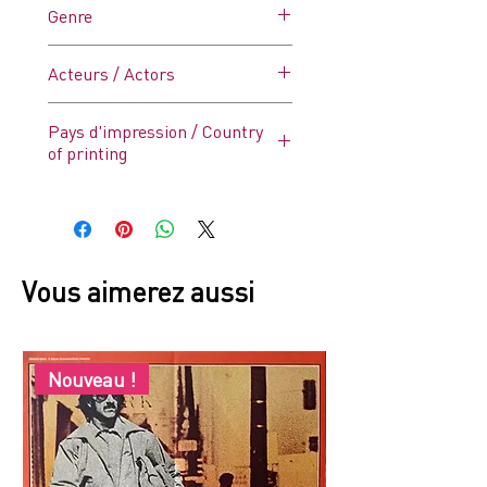
Genre
angles) + coupure sur la droite
sans perte de matière
(Voir
Thriller
photos)
Acteurs / Actors
Elizabeth Taylor, Richard
Pays d'impression / Country
Burton, Noël Coward
of printing
France
Vous aimerez aussi
Nouveau !