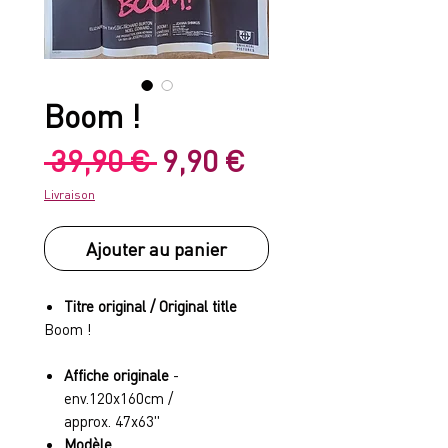
Boom !
Prix
Prix
 39,90 € 
9,90 €
original
promotionnel
Livraison
Ajouter au panier
Titre original / Original title
Boom !
Affiche originale
-
env.120x160cm /
approx. 47x63"
Modèle